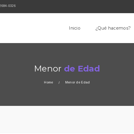
 2684-0326
Inicio
¿Qué hacemos?
Menor
de Edad
Home
Menor de Edad