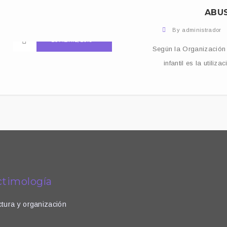
ABUS
By
administrador
20 ABRIL, 2019
Según la Organización 
infantil es la utili
CARGAS MÁS
ctimología
ctura y organización